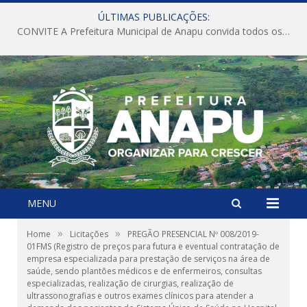
ÚLTIMAS PUBLICAÇÕES:
CONVITE A Prefeitura Municipal de Anapu convida todos os servidores públicos municipais para participarem da Audiência Pública de discussão da Lei de Diretrizes Orçamentárias (LDO), importante instrumento de planejamento das ações e investimentos da Administração Pública para o próximo exercício financeiro.
MENU
»
»
Home
Licitações
PREGÃO PRESENCIAL Nº 008/2019-
01FMS (Registro de preços para futura e eventual contratação de
empresa especializada para prestação de serviços na área de
saúde, sendo plantões médicos e de enfermeiros, consultas
especializadas, realização de cirurgias, realização de
ultrassonografias e outros exames clínicos para atender a