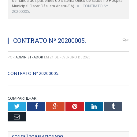
demanda dos pacientes do Sistema Único de Saúde no Hospital
»
Municipal Oscar Déa, em Anapu/PA)
CONTRATO Nº
20200005.
CONTRATO Nº 20200005.
0
POR
ADMINISTRADOR
EM
21 DE FEVEREIRO DE 2020
CONTRATO Nº 20200005.
COMPARTILHAR:
Twitter
Facebook
Google+
Pinterest
LinkedIn
Tumblr
Email
CONTEÚDO RELACIONADO