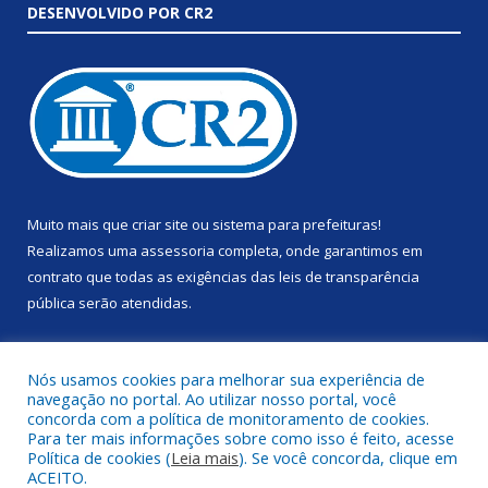
DESENVOLVIDO POR CR2
Muito mais que
criar site
ou
sistema para prefeituras
!
Realizamos uma
assessoria
completa, onde garantimos em
contrato que todas as exigências das
leis de transparência
pública
serão atendidas.
Conheça o
PNTP
e o
Radar da Transparência Pública
Nós usamos cookies para melhorar sua experiência de
navegação no portal. Ao utilizar nosso portal, você
concorda com a política de monitoramento de cookies.
Para ter mais informações sobre como isso é feito, acesse
Política de cookies (
Leia mais
). Se você concorda, clique em
Todos os direitos reservados a Prefeitura Municipal de Anapu.
ACEITO.