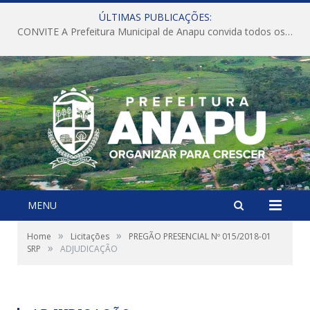
ÚLTIMAS PUBLICAÇÕES:
CONVITE A Prefeitura Municipal de Anapu convida todos os servidores públicos municipais para participarem da Audiência Pública de discussão da Lei de Diretrizes Orçamentárias (LDO), importante instrumento de planejamento das ações e investimentos da Administração Pública para o próximo exercício financeiro.
MENU
»
»
Home
Licitações
PREGÃO PRESENCIAL Nº 015/2018-01
»
SRP
ADJUDICAÇÃO