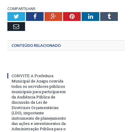
COMPARTILHAR:
Twitter
Facebook
Google+
Pinterest
LinkedIn
Tumblr
Email
CONTEÚDO RELACIONADO
CONVITE A Prefeitura
Municipal de Anapu convida
todos os servidores públicos
municipais para participarem
da Audiência Pública de
discussão da Lei de
Diretrizes Orçamentárias
(LDO), importante
instrumento de planejamento
das ações e investimentos da
Administração Pública para o