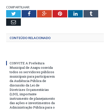
COMPARTILHAR:
Twitter
Facebook
Google+
Pinterest
LinkedIn
Tumblr
Email
CONTEÚDO RELACIONADO
CONVITE A Prefeitura
Municipal de Anapu convida
todos os servidores públicos
municipais para participarem
da Audiência Pública de
discussão da Lei de
Diretrizes Orçamentárias
(LDO), importante
instrumento de planejamento
das ações e investimentos da
Administração Pública para o