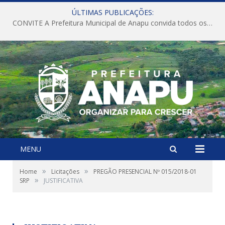
ÚLTIMAS PUBLICAÇÕES:
CONVITE A Prefeitura Municipal de Anapu convida todos os servidores públicos municipais para participarem da Audiência Pública de discussão da Lei de Diretrizes Orçamentárias (LDO), importante instrumento de planejamento das ações e investimentos da Administração Pública para o próximo exercício financeiro.
MENU
»
»
Home
Licitações
PREGÃO PRESENCIAL Nº 015/2018-01
»
SRP
JUSTIFICATIVA