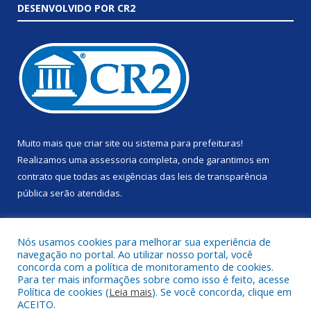
DESENVOLVIDO POR CR2
Muito mais que
criar site
ou
sistema para prefeituras
!
Realizamos uma
assessoria
completa, onde garantimos em
contrato que todas as exigências das
leis de transparência
pública
serão atendidas.
Conheça o
PNTP
e o
Radar da Transparência Pública
Nós usamos cookies para melhorar sua experiência de
navegação no portal. Ao utilizar nosso portal, você
concorda com a política de monitoramento de cookies.
Para ter mais informações sobre como isso é feito, acesse
Política de cookies (
Leia mais
). Se você concorda, clique em
Todos os direitos reservados a Prefeitura Municipal de Anapu.
ACEITO.