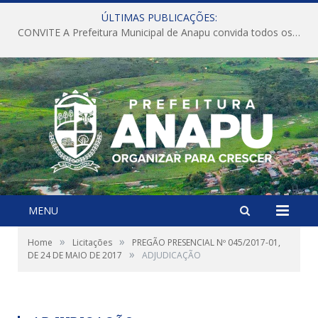
ÚLTIMAS PUBLICAÇÕES:
CONVITE A Prefeitura Municipal de Anapu convida todos os servidores públicos municipais para participarem da Audiência Pública de discussão da Lei de Diretrizes Orçamentárias (LDO), importante instrumento de planejamento das ações e investimentos da Administração Pública para o próximo exercício financeiro.
MENU
»
»
Home
Licitações
PREGÃO PRESENCIAL Nº 045/2017-01,
»
DE 24 DE MAIO DE 2017
ADJUDICAÇÃO