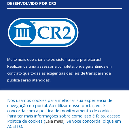
DESENVOLVIDO POR CR2
Muito mais que
criar site
ou
sistema para prefeituras
!
Realizamos uma
assessoria
completa, onde garantimos em
contrato que todas as exigências das
leis de transparência
pública
serão atendidas.
Conheça o
PNTP
e o
Radar da Transparência Pública
Nós usamos cookies para melhorar sua experiência de
navegação no portal. Ao utilizar nosso portal, você
concorda com a política de monitoramento de cookies.
Para ter mais informações sobre como isso é feito, acesse
Política de cookies (
Leia mais
). Se você concorda, clique em
Todos os direitos reservados a Prefeitura Municipal de Anapu.
ACEITO.