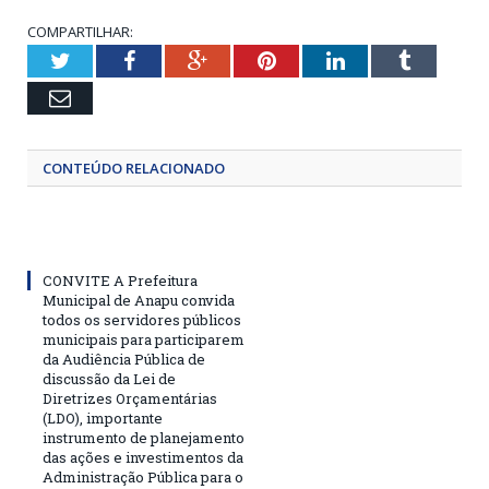
COMPARTILHAR:
Twitter
Facebook
Google+
Pinterest
LinkedIn
Tumblr
Email
CONTEÚDO RELACIONADO
CONVITE A Prefeitura
Municipal de Anapu convida
todos os servidores públicos
municipais para participarem
da Audiência Pública de
discussão da Lei de
Diretrizes Orçamentárias
(LDO), importante
instrumento de planejamento
das ações e investimentos da
Administração Pública para o