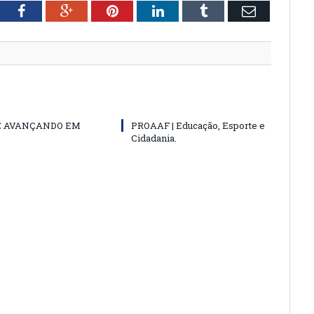
tter
Facebook
Google+
Pinterest
LinkedIn
Tumblr
Email
E AVANÇANDO EM
PROAAF | Educação, Esporte e
Cidadania.