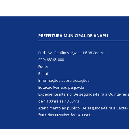
PREFEITURA MUNICIPAL DE ANAPU
End.: Av. Getúlio Vargas – Nº 98 Centro
CEP: 68365-000
Fone:
E-mail:
Informações sobre Licitações:
licitacao@anapu.pa.gov.br
Expediente interno: De segunda-feira a Quinta-feir
de 14:00hrs às 18:00hrs
Atendimento ao público: De segunda-feira a Sexta-
feira das 08:00hrs às 14:00hrs