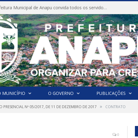
CONVITE A Prefeitura Municipal de Anapu convida todos os servidores públicos municipais para participarem da Audiência Pública de discussão da Lei de Diretrizes Orçamentárias (LDO), importante instrumento de planejamento das ações e investimentos da Administração Pública para o próximo exercício financeiro.
 MUNICÍPIO
O GOVERNO
PUBLICAÇÕES
»
 PRESENCIAL Nº 05/2017, DE 11 DE DEZEMBRO DE 2017
CONTRATO
0