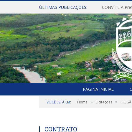
ÚLTIMAS PUBLICAÇÕES:
PÁGINA INICIAL
O
»
»
VOCÊ ESTÁ EM:
Home
Licitações
PREGÃO
CONTRATO