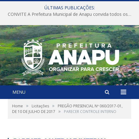
ÚLTIMAS PUBLICAÇÕES:
CONVITE A Prefeitura Municipal de Anapu convida todos os servidores públicos municipais para participarem da Audiência Pública de discussão da Lei de Diretrizes Orçamentárias (LDO), importante instrumento de planejamento das ações e investimentos da Administração Pública para o próximo exercício financeiro.
MENU
»
»
Home
Licitações
PREGÃO PRESENCIAL Nº 060/2017-01,
»
DE 10 DE JULHO DE 2017
PARECER CONTROLE INTERNO