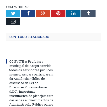
COMPARTILHAR:
Twitter
Facebook
Google+
Pinterest
LinkedIn
Tumblr
Email
CONTEÚDO RELACIONADO
CONVITE A Prefeitura
Municipal de Anapu convida
todos os servidores públicos
municipais para participarem
da Audiência Pública de
discussão da Lei de
Diretrizes Orçamentárias
(LDO), importante
instrumento de planejamento
das ações e investimentos da
Administração Pública para o