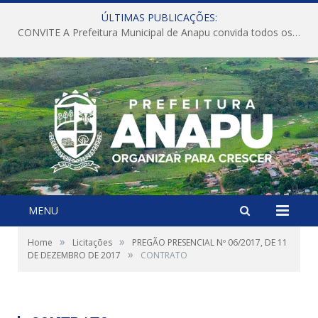
ÚLTIMAS PUBLICAÇÕES:
CONVITE A Prefeitura Municipal de Anapu convida todos os servidores públicos municipais para participarem da Audiência Pública de discussão da Lei de Diretrizes Orçamentárias (LDO), importante instrumento de planejamento das ações e investimentos da Administração Pública para o próximo exercício financeiro.
MENU
»
»
Home
Licitações
PREGÃO PRESENCIAL Nº 06/2017, DE 11
»
DE DEZEMBRO DE 2017
CONTRATO