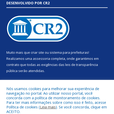
DESENVOLVIDO POR CR2
Muito mais que
criar site
ou
sistema para prefeituras
!
Realizamos uma
assessoria
completa, onde garantimos em
contrato que todas as exigências das
leis de transparência
pública
serão atendidas.
Conheça o
PNTP
e o
Radar da Transparência Pública
Nós usamos cookies para melhorar sua experiência de
navegação no portal. Ao utilizar nosso portal, você
concorda com a política de monitoramento de cookies.
Para ter mais informações sobre como isso é feito, acesse
Política de cookies (
Leia mais
). Se você concorda, clique em
Todos os direitos reservados a Prefeitura Municipal de Anapu.
ACEITO.