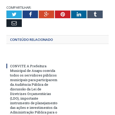
COMPARTILHAR:
Twitter
Facebook
Google+
Pinterest
LinkedIn
Tumblr
Email
CONTEÚDO RELACIONADO
CONVITE A Prefeitura
Municipal de Anapu convida
todos os servidores públicos
municipais para participarem
da Audiência Pública de
discussão da Lei de
Diretrizes Orçamentárias
(LDO), importante
instrumento de planejamento
das ações e investimentos da
Administração Pública para o