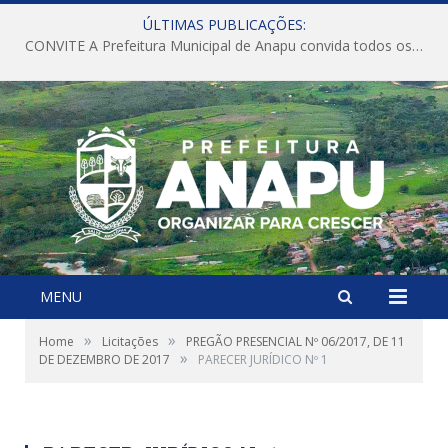
ÚLTIMAS PUBLICAÇÕES:
CONVITE A Prefeitura Municipal de Anapu convida todos os servidores públicos municipais para participarem da Audiência Pública de discussão da Lei de Diretrizes Orçamentárias (LDO), importante instrumento de planejamento das ações e investimentos da Administração Pública para o próximo exercício financeiro.
MENU
»
»
Home
Licitações
PREGÃO PRESENCIAL Nº 06/2017, DE 11
»
DE DEZEMBRO DE 2017
PARECER JURÍDICO Nº 1