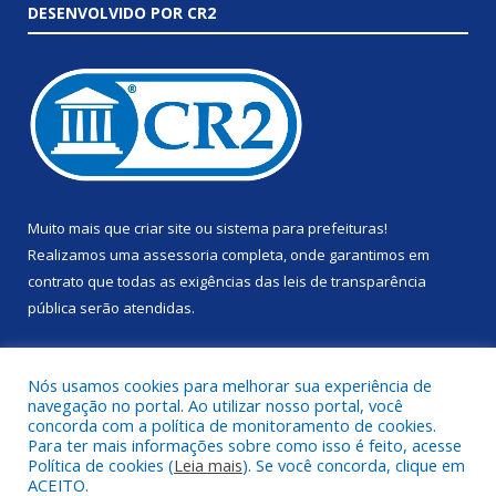
DESENVOLVIDO POR CR2
Muito mais que
criar site
ou
sistema para prefeituras
!
Realizamos uma
assessoria
completa, onde garantimos em
contrato que todas as exigências das
leis de transparência
pública
serão atendidas.
Conheça o
PNTP
e o
Radar da Transparência Pública
Nós usamos cookies para melhorar sua experiência de
navegação no portal. Ao utilizar nosso portal, você
concorda com a política de monitoramento de cookies.
Para ter mais informações sobre como isso é feito, acesse
Política de cookies (
Leia mais
). Se você concorda, clique em
Todos os direitos reservados a Prefeitura Municipal de Anapu.
ACEITO.