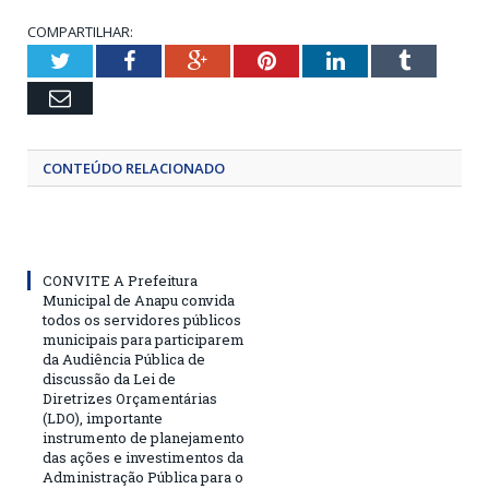
COMPARTILHAR:
Twitter
Facebook
Google+
Pinterest
LinkedIn
Tumblr
Email
CONTEÚDO RELACIONADO
CONVITE A Prefeitura
Municipal de Anapu convida
todos os servidores públicos
municipais para participarem
da Audiência Pública de
discussão da Lei de
Diretrizes Orçamentárias
(LDO), importante
instrumento de planejamento
das ações e investimentos da
Administração Pública para o