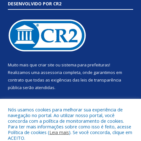
DESENVOLVIDO POR CR2
Muito mais que
criar site
ou
sistema para prefeituras
!
Realizamos uma
assessoria
completa, onde garantimos em
contrato que todas as exigências das
leis de transparência
pública
serão atendidas.
Conheça o
PNTP
e o
Radar da Transparência Pública
Nós usamos cookies para melhorar sua experiência de
navegação no portal. Ao utilizar nosso portal, você
concorda com a política de monitoramento de cookies.
Para ter mais informações sobre como isso é feito, acesse
Política de cookies (
Leia mais
). Se você concorda, clique em
Todos os direitos reservados a Prefeitura Municipal de Anapu.
ACEITO.