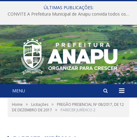
ÚLTIMAS PUBLICAÇÕES:
CONVITE A Prefeitura Municipal de Anapu convida todos os servidores públicos municipais para participarem da Audiência Pública de discussão da Lei de Diretrizes Orçamentárias (LDO), importante instrumento de planejamento das ações e investimentos da Administração Pública para o próximo exercício financeiro.
MENU
»
»
Home
Licitações
PREGÃO PRESENCIAL Nº 08/2017, DE 12
»
DE DEZEMBRO DE 2017
PARECER JURÍDICO 2