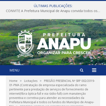
ÚLTIMAS PUBLICAÇÕES:
CONVITE A Prefeitura Municipal de Anapu convida todos os servidores públicos municipais para participarem da Audiência Pública de discussão da Lei de Diretrizes Orçamentárias (LDO), importante instrumento de planejamento das ações e investimentos da Administração Pública para o próximo exercício financeiro.
MENU
»
»
Home
Licitações
PREGÃO PRESENCIAL Nº SRP 002/2019-
01-PMA (Contratação de empresa especializada do ramo
pertinente para prestação de serviços de fornecimento de
internet(fibra óptica-full e via rádio-full) com manutenção
preventiva e corretiva para atender as necessidades da
Prefeitura Municipal e todos os fundos do Município de Anapu-