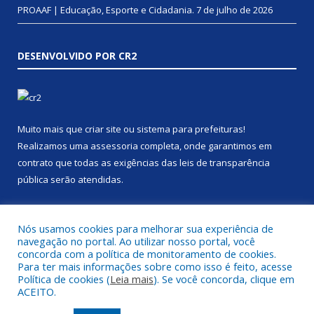
PROAAF | Educação, Esporte e Cidadania.
7 de julho de 2026
DESENVOLVIDO POR CR2
Muito mais que
criar site
ou
sistema para prefeituras
!
Realizamos uma
assessoria
completa, onde garantimos em
contrato que todas as exigências das
leis de transparência
pública
serão atendidas.
Conheça o
PNTP
e o
Radar da Transparência Pública
Nós usamos cookies para melhorar sua experiência de
navegação no portal. Ao utilizar nosso portal, você
concorda com a política de monitoramento de cookies.
Para ter mais informações sobre como isso é feito, acesse
Política de cookies (
Leia mais
). Se você concorda, clique em
Todos os direitos reservados a Prefeitura Municipal de Anapu.
ACEITO.