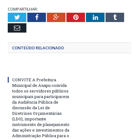
COMPARTILHAR:
Twitter
Facebook
Google+
Pinterest
LinkedIn
Tumblr
Email
CONTEÚDO RELACIONADO
CONVITE A Prefeitura
Municipal de Anapu convida
todos os servidores públicos
municipais para participarem
da Audiência Pública de
discussão da Lei de
Diretrizes Orçamentárias
(LDO), importante
instrumento de planejamento
das ações e investimentos da
Administração Pública para o