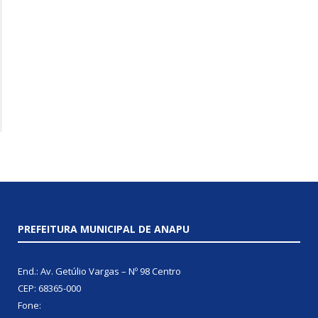
PREFEITURA MUNICIPAL DE ANAPU
End.: Av. Getúlio Vargas – Nº 98 Centro
CEP: 68365-000
Fone: