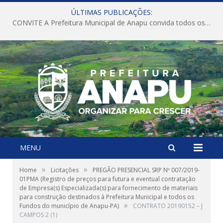
ÚLTIMAS PUBLICAÇÕES:
CONVITE A Prefeitura Municipal de Anapu convida todos os servidores públicos municipais para participarem da Audiência Pública de discussão da Lei de Diretrizes Orçamentárias (LDO), importante instrumento de planejamento das ações e investimentos da Administração Pública para o próximo exercício financeiro.
MENU
»
»
Home
Licitações
PREGÃO PRESENCIAL SRP Nº 007/2019-
01PMA (Registro de preços para futura e eventual contratação
de Empresa(s) Especializada(s) para fornecimento de materiais
para construção destinados à Prefeitura Municipal e todos os
»
Fundos do município de Anapu-PA)
CONTRATO 20190152 – J
CAMPOS 2 (1)