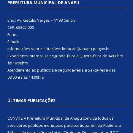
PREFEITURA MUNICIPAL DE ANAPU
End.: Av. Getúlio Vargas – Nº 98 Centro
CEP: 68365-000
Fone:
E-mail:
Informações sobre Licitações: licitacao@anapu.pa.gov.br
Expediente interno: De segunda-feira a Quinta-feira de 14:00hrs
às 18:00hrs
Atendimento ao público: De segunda-feira a Sexta-feira das
08:00hrs às 14:00hrs
ÚLTIMAS PUBLICAÇÕES
CONVITE A Prefeitura Municipal de Anapu convida todos os
servidores públicos municipais para participarem da Audiência
Pública de discussão da Lei de Diretrizes Orçamentárias (LDO),