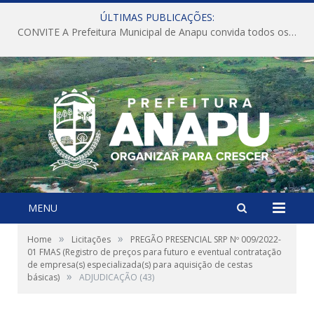
ÚLTIMAS PUBLICAÇÕES:
CONVITE A Prefeitura Municipal de Anapu convida todos os servidores públicos municipais para participarem da Audiência Pública de discussão da Lei de Diretrizes Orçamentárias (LDO), importante instrumento de planejamento das ações e investimentos da Administração Pública para o próximo exercício financeiro.
MENU
»
»
Home
Licitações
PREGÃO PRESENCIAL SRP Nº 009/2022-
01 FMAS (Registro de preços para futuro e eventual contratação
de empresa(s) especializada(s) para aquisição de cestas
»
básicas)
ADJUDICAÇÃO (43)