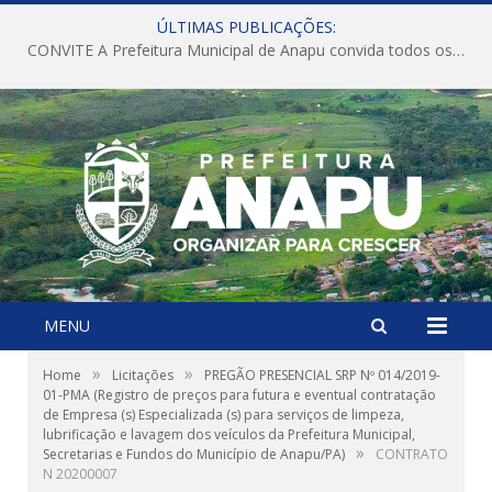
ÚLTIMAS PUBLICAÇÕES:
CONVITE A Prefeitura Municipal de Anapu convida todos os servidores públicos municipais para participarem da Audiência Pública de discussão da Lei de Diretrizes Orçamentárias (LDO), importante instrumento de planejamento das ações e investimentos da Administração Pública para o próximo exercício financeiro.
MENU
»
»
Home
Licitações
PREGÃO PRESENCIAL SRP Nº 014/2019-
01-PMA (Registro de preços para futura e eventual contratação
de Empresa (s) Especializada (s) para serviços de limpeza,
lubrificação e lavagem dos veículos da Prefeitura Municipal,
»
Secretarias e Fundos do Município de Anapu/PA)
CONTRATO
N 20200007