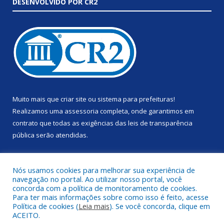
DESENVOLVIDO POR CR2
Muito mais que
criar site
ou
sistema para prefeituras
!
Realizamos uma
assessoria
completa, onde garantimos em
contrato que todas as exigências das
leis de transparência
pública
serão atendidas.
Conheça o
PNTP
e o
Radar da Transparência Pública
Nós usamos cookies para melhorar sua experiência de
navegação no portal. Ao utilizar nosso portal, você
concorda com a política de monitoramento de cookies.
Para ter mais informações sobre como isso é feito, acesse
Política de cookies (
Leia mais
). Se você concorda, clique em
Todos os direitos reservados a Prefeitura Municipal de Anapu.
ACEITO.