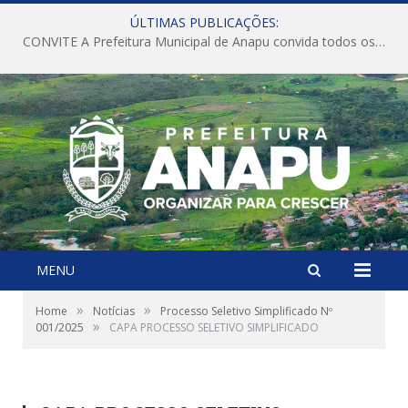
ÚLTIMAS PUBLICAÇÕES:
CONVITE A Prefeitura Municipal de Anapu convida todos os servidores públicos municipais para participarem da Audiência Pública de discussão da Lei de Diretrizes Orçamentárias (LDO), importante instrumento de planejamento das ações e investimentos da Administração Pública para o próximo exercício financeiro.
MENU
»
»
Home
Notícias
Processo Seletivo Simplificado Nº
»
001/2025
CAPA PROCESSO SELETIVO SIMPLIFICADO