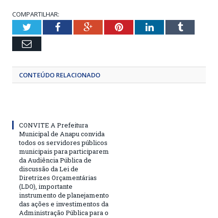
COMPARTILHAR:
Twitter
Facebook
Google+
Pinterest
LinkedIn
Tumblr
Email
CONTEÚDO RELACIONADO
CONVITE A Prefeitura
Municipal de Anapu convida
todos os servidores públicos
municipais para participarem
da Audiência Pública de
discussão da Lei de
Diretrizes Orçamentárias
(LDO), importante
instrumento de planejamento
das ações e investimentos da
Administração Pública para o