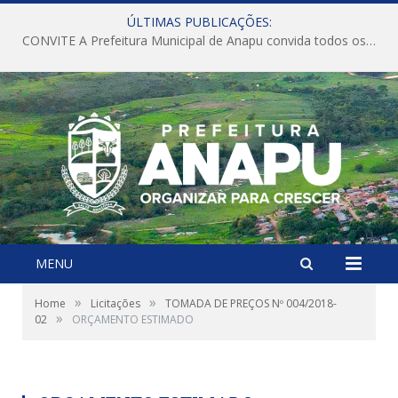
ÚLTIMAS PUBLICAÇÕES:
CONVITE A Prefeitura Municipal de Anapu convida todos os servidores públicos municipais para participarem da Audiência Pública de discussão da Lei de Diretrizes Orçamentárias (LDO), importante instrumento de planejamento das ações e investimentos da Administração Pública para o próximo exercício financeiro.
MENU
»
»
Home
Licitações
TOMADA DE PREÇOS Nº 004/2018-
»
02
ORÇAMENTO ESTIMADO