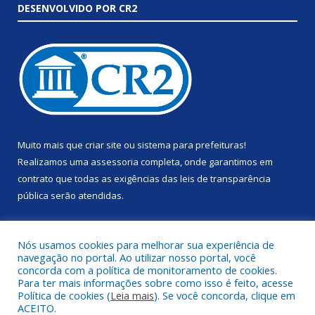
DESENVOLVIDO POR CR2
Muito mais que
criar site
ou
sistema para prefeituras
!
Realizamos uma
assessoria
completa, onde garantimos em
contrato que todas as exigências das
leis de transparência
pública
serão atendidas.
Conheça o
PNTP
e o
Radar da Transparência Pública
Nós usamos cookies para melhorar sua experiência de
navegação no portal. Ao utilizar nosso portal, você
concorda com a política de monitoramento de cookies.
Para ter mais informações sobre como isso é feito, acesse
Política de cookies (
Leia mais
). Se você concorda, clique em
Todos os direitos reservados a Prefeitura Municipal de Anapu.
ACEITO.