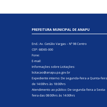
PREFEITURA MUNICIPAL DE ANAPU
End.: Av. Getúlio Vargas – Nº 98 Centro
CEP: 68365-000
Fone:
E-mail:
Informações sobre Licitações:
licitacao@anapu.pa.gov.br
Expediente interno: De segunda-feira a Quinta-feir
de 14:00hrs às 18:00hrs
Atendimento ao público: De segunda-feira a Sexta-
feira das 08:00hrs às 14:00hrs