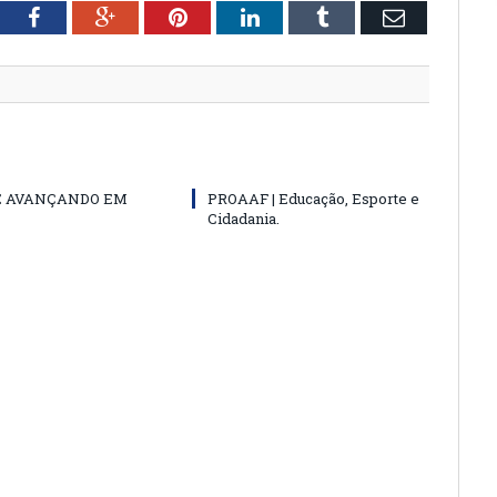
tter
Facebook
Google+
Pinterest
LinkedIn
Tumblr
Email
E AVANÇANDO EM
PROAAF | Educação, Esporte e
Cidadania.