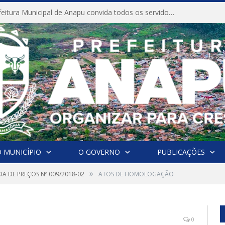
CONVITE A Prefeitura Municipal de Anapu convida todos os servidores públicos municipais para participarem da Audiência Pública de discussão da Lei de Diretrizes Orçamentárias (LDO), importante instrumento de planejamento das ações e investimentos da Administração Pública para o próximo exercício financeiro.
 MUNICÍPIO
O GOVERNO
PUBLICAÇÕES
»
A DE PREÇOS Nº 009/2018-02
ATOS DE HOMOLOGAÇÃO
0