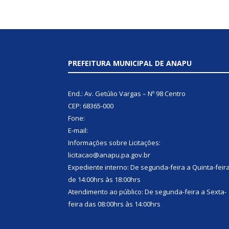
PREFEITURA MUNICIPAL DE ANAPU
End.: Av. Getúlio Vargas – Nº 98 Centro
CEP: 68365-000
Fone:
E-mail:
Informações sobre Licitações:
licitacao@anapu.pa.gov.br
Expediente interno: De segunda-feira a Quinta-feir
de 14:00hrs às 18:00hrs
Atendimento ao público: De segunda-feira a Sexta-
feira das 08:00hrs às 14:00hrs