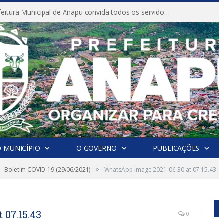
CONVITE A Prefeitura Municipal de Anapu convida todos os servidores públicos municipais para participarem da Audiência Pública de discussão da Lei de Diretrizes Orçamentárias (LDO), importante instrumento de planejamento das ações e investimentos da Administração Pública para o próximo exercício financeiro.
 MUNICÍPIO
O GOVERNO
PUBLICAÇÕES
»
Boletim COVID-19 (29/06/2021)
WhatsApp Image 2021-06-30 at 07.15.43
 07.15.43
0