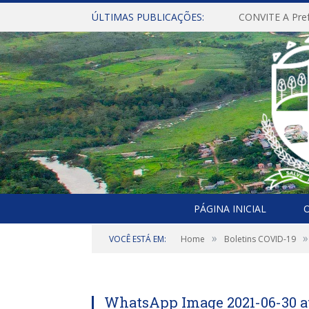
ÚLTIMAS PUBLICAÇÕES:
PÁGINA INICIAL
O
»
»
VOCÊ ESTÁ EM:
Home
Boletins COVID-19
WhatsApp Image 2021-06-30 at