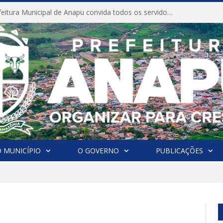
CONVITE A Prefeitura Municipal de Anapu convida todos os servidores públicos municipais para participarem da Audiência Pública de discussão da Lei de Diretrizes Orçamentárias (LDO), importante instrumento de planejamento das ações e investimentos da Administração Pública para o próximo exercício financeiro.
 MUNICÍPIO
O GOVERNO
PUBLICAÇÕES