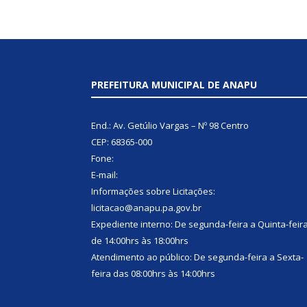
PREFEITURA MUNICIPAL DE ANAPU
End.: Av. Getúlio Vargas – Nº 98 Centro
CEP: 68365-000
Fone:
E-mail:
Informações sobre Licitações:
licitacao@anapu.pa.gov.br
Expediente interno: De segunda-feira a Quinta-feir
de 14:00hrs às 18:00hrs
Atendimento ao público: De segunda-feira a Sexta-
feira das 08:00hrs às 14:00hrs