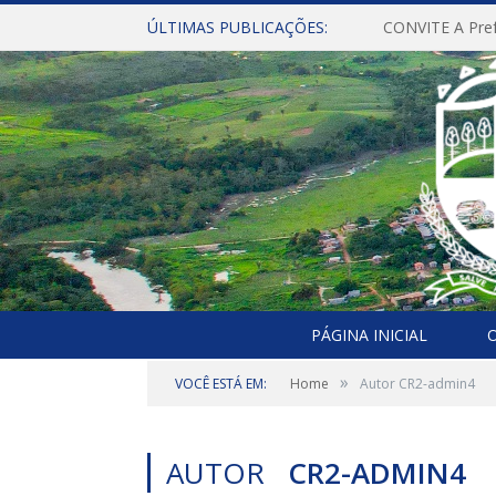
ÚLTIMAS PUBLICAÇÕES:
PÁGINA INICIAL
O
»
VOCÊ ESTÁ EM:
Home
Autor CR2-admin4
AUTOR
CR2-ADMIN4