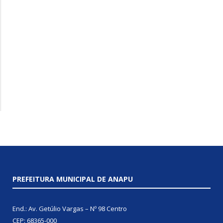
PREFEITURA MUNICIPAL DE ANAPU
End.: Av. Getúlio Vargas – Nº 98 Centro
CEP: 68365-000