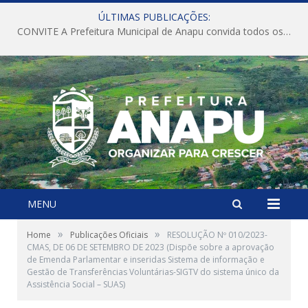
ÚLTIMAS PUBLICAÇÕES:
CONVITE A Prefeitura Municipal de Anapu convida todos os servidores públicos municipais para participarem da Audiência Pública de discussão da Lei de Diretrizes Orçamentárias (LDO), importante instrumento de planejamento das ações e investimentos da Administração Pública para o próximo exercício financeiro.
MENU
»
»
Home
Publicações Oficiais
RESOLUÇÃO Nº 010/2023-
CMAS, DE 06 DE SETEMBRO DE 2023 (Dispõe sobre a aprovação
de Emenda Parlamentar e inseridas Sistema de informação e
Gestão de Transferências Voluntárias-SIGTV do sistema único da
Assistência Social – SUAS)