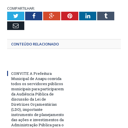
COMPARTILHAR:
Twitter
Facebook
Google+
Pinterest
LinkedIn
Tumblr
Email
CONTEÚDO RELACIONADO
CONVITE A Prefeitura
Municipal de Anapu convida
todos os servidores públicos
municipais para participarem
da Audiência Pública de
discussão da Lei de
Diretrizes Orçamentárias
(LDO), importante
instrumento de planejamento
das ações e investimentos da
Administração Pública para o