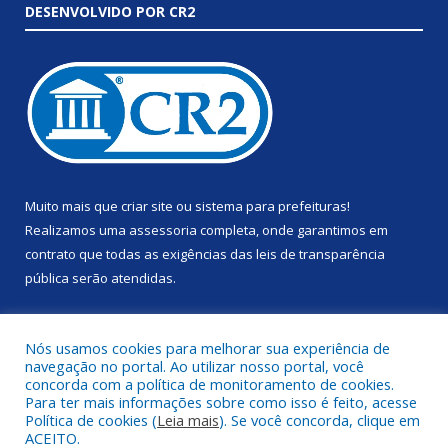
DESENVOLVIDO POR CR2
Muito mais que
criar site
ou
sistema para prefeituras
!
Realizamos uma
assessoria
completa, onde garantimos em
contrato que todas as exigências das
leis de transparência
pública
serão atendidas.
Conheça o
PNTP
e o
Radar da Transparência Pública
Nós usamos cookies para melhorar sua experiência de
navegação no portal. Ao utilizar nosso portal, você
concorda com a política de monitoramento de cookies.
Para ter mais informações sobre como isso é feito, acesse
Política de cookies (
Leia mais
). Se você concorda, clique em
Todos os direitos reservados a Prefeitura Municipal de Anapu.
ACEITO.