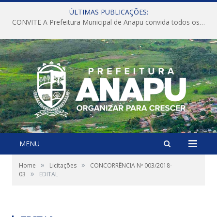
ÚLTIMAS PUBLICAÇÕES:
CONVITE A Prefeitura Municipal de Anapu convida todos os servidores públicos municipais para participarem da Audiência Pública de discussão da Lei de Diretrizes Orçamentárias (LDO), importante instrumento de planejamento das ações e investimentos da Administração Pública para o próximo exercício financeiro.
MENU
»
»
Home
Licitações
CONCORRÊNCIA Nº 003/2018-
»
03
EDITAL