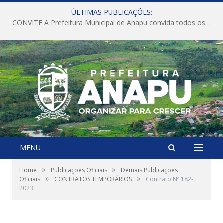
ÚLTIMAS PUBLICAÇÕES:
CONVITE A Prefeitura Municipal de Anapu convida todos os servidores públicos municipais para participarem da Audiência Pública de discussão da Lei de Diretrizes Orçamentárias (LDO), importante instrumento de planejamento das ações e investimentos da Administração Pública para o próximo exercício financeiro.
MENU
»
»
Home
Publicações Oficiais
Demais Publicações
»
»
Oficiais
CONTRATOS TEMPORÁRIOS
Contrato Nº 182-
2023