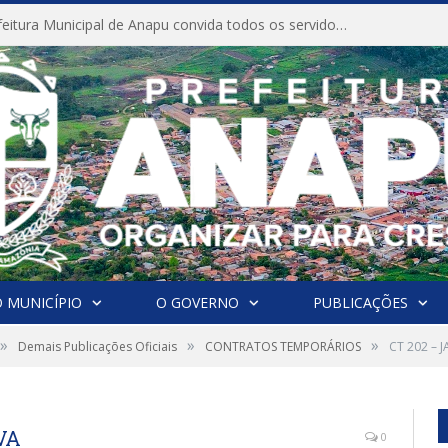
CONVITE A Prefeitura Municipal de Anapu convida todos os servidores públicos municipais para participarem da Audiência Pública de discussão da Lei de Diretrizes Orçamentárias (LDO), importante instrumento de planejamento das ações e investimentos da Administração Pública para o próximo exercício financeiro.
 MUNICÍPIO
O GOVERNO
PUBLICAÇÕES
»
»
»
Demais Publicações Oficiais
CONTRATOS TEMPORÁRIOS
CT 202 – 
VA
0