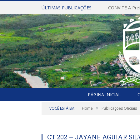
ÚLTIMAS PUBLICAÇÕES:
PÁGINA INICIAL
O
»
VOCÊ ESTÁ EM:
Home
Publicações Oficiais
CT 202 – JAYANE AGUIAR SIL