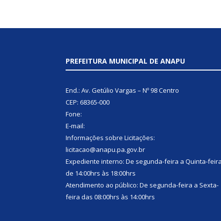
PREFEITURA MUNICIPAL DE ANAPU
End.: Av. Getúlio Vargas – Nº 98 Centro
CEP: 68365-000
Fone:
E-mail:
Informações sobre Licitações:
licitacao@anapu.pa.gov.br
Expediente interno: De segunda-feira a Quinta-feir
de 14:00hrs às 18:00hrs
Atendimento ao público: De segunda-feira a Sexta-
feira das 08:00hrs às 14:00hrs