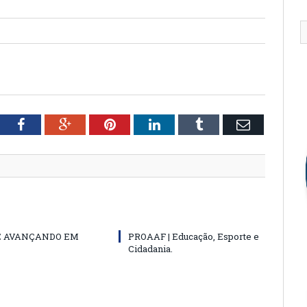
tter
Facebook
Google+
Pinterest
LinkedIn
Tumblr
Email
E AVANÇANDO EM
PROAAF | Educação, Esporte e
Cidadania.