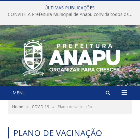
ÚLTIMAS PUBLICAÇÕES:
CONVITE A Prefeitura Municipal de Anapu convida todos os servidores públicos municipais para participarem da Audiência Pública de discussão da Lei de Diretrizes Orçamentárias (LDO), importante instrumento de planejamento das ações e investimentos da Administração Pública para o próximo exercício financeiro.
MENU
»
»
Home
COVID-19
Plano de vacinação
PLANO DE VACINAÇÃO