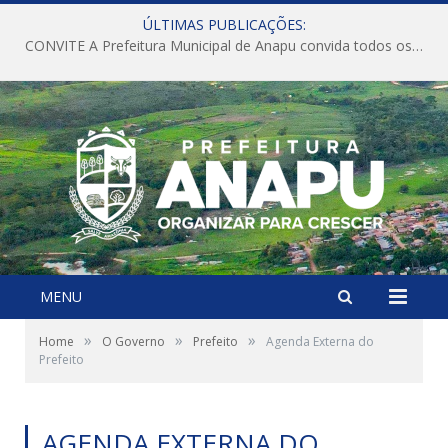
ÚLTIMAS PUBLICAÇÕES:
CONVITE A Prefeitura Municipal de Anapu convida todos os servidores públicos municipais para participarem da Audiência Pública de discussão da Lei de Diretrizes Orçamentárias (LDO), importante instrumento de planejamento das ações e investimentos da Administração Pública para o próximo exercício financeiro.
MENU
»
»
»
Home
O Governo
Prefeito
Agenda Externa do
Prefeito
AGENDA EXTERNA DO