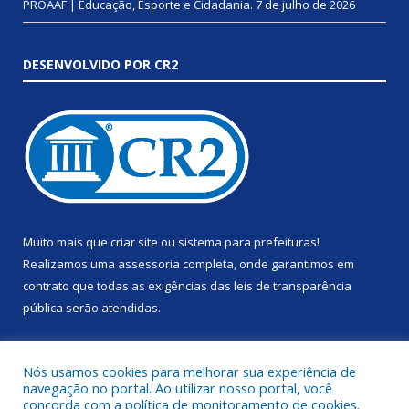
PROAAF | Educação, Esporte e Cidadania.
7 de julho de 2026
DESENVOLVIDO POR CR2
Muito mais que
criar site
ou
sistema para prefeituras
!
Realizamos uma
assessoria
completa, onde garantimos em
contrato que todas as exigências das
leis de transparência
pública
serão atendidas.
Conheça o
PNTP
e o
Radar da Transparência Pública
Nós usamos cookies para melhorar sua experiência de
navegação no portal. Ao utilizar nosso portal, você
concorda com a política de monitoramento de cookies.