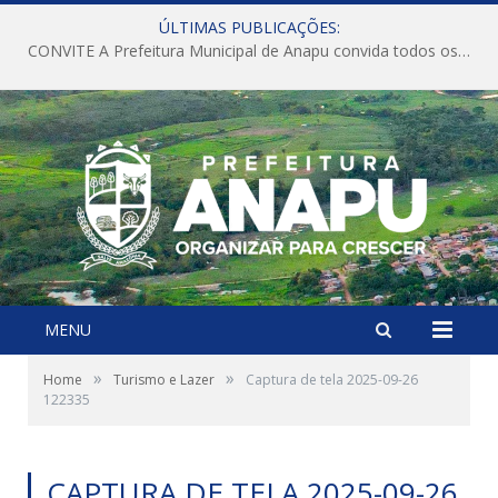
ÚLTIMAS PUBLICAÇÕES:
CONVITE A Prefeitura Municipal de Anapu convida todos os servidores públicos municipais para participarem da Audiência Pública de discussão da Lei de Diretrizes Orçamentárias (LDO), importante instrumento de planejamento das ações e investimentos da Administração Pública para o próximo exercício financeiro.
MENU
»
»
Home
Turismo e Lazer
Captura de tela 2025-09-26
122335
CAPTURA DE TELA 2025-09-26