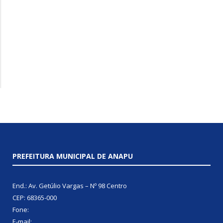
PREFEITURA MUNICIPAL DE ANAPU
End.: Av. Getúlio Vargas – Nº 98 Centro
CEP: 68365-000
Fone:
E-mail: