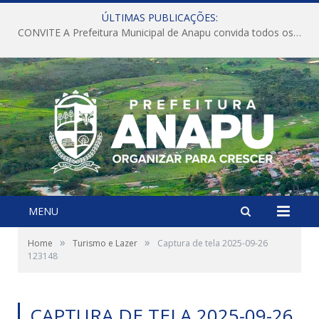
ÚLTIMAS PUBLICAÇÕES:
CONVITE A Prefeitura Municipal de Anapu convida todos os servidores públicos municipais para participarem da Audiência Pública de discussão da Lei de Diretrizes Orçamentárias (LDO), importante instrumento de planejamento das ações e investimentos da Administração Pública para o próximo exercício financeiro.
MENU
»
»
Home
Turismo e Lazer
Captura de tela 2025-09-26
123148
CAPTURA DE TELA 2025-09-26