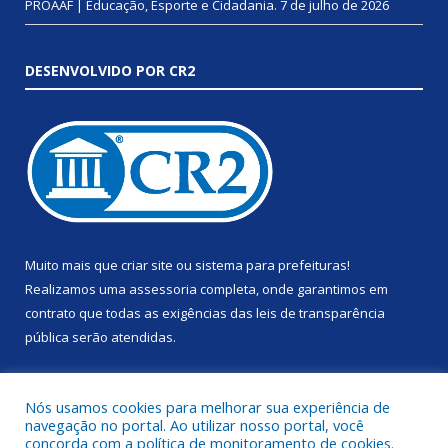
PROAAF | Educação, Esporte e Cidadania.
7 de julho de 2026
DESENVOLVIDO POR CR2
Muito mais que
criar site
ou
sistema para prefeituras
!
Realizamos uma
assessoria
completa, onde garantimos em
contrato que todas as exigências das
leis de transparência
pública
serão atendidas.
Conheça o
PNTP
e o
Radar da Transparência Pública
Nós usamos cookies para melhorar sua experiência de
navegação no portal. Ao utilizar nosso portal, você
concorda com a política de monitoramento de cookies.