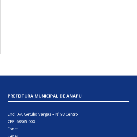
PREFEITURA MUNICIPAL DE ANAPU
End.: Av. Getúlio Vargas – Nº 98 Centro
CEP: 68365-000
Fone:
E-mail: