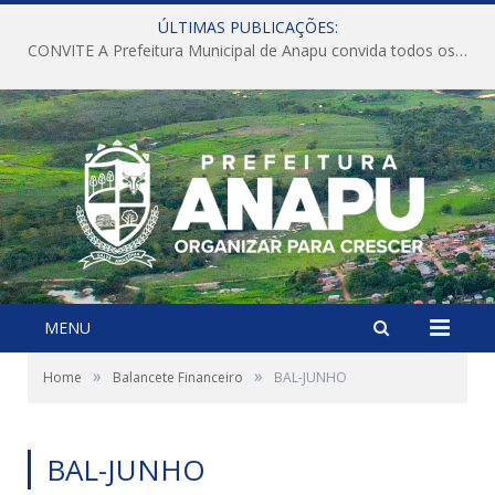
ÚLTIMAS PUBLICAÇÕES:
CONVITE A Prefeitura Municipal de Anapu convida todos os servidores públicos municipais para participarem da Audiência Pública de discussão da Lei de Diretrizes Orçamentárias (LDO), importante instrumento de planejamento das ações e investimentos da Administração Pública para o próximo exercício financeiro.
MENU
»
»
Home
Balancete Financeiro
BAL-JUNHO
BAL-JUNHO