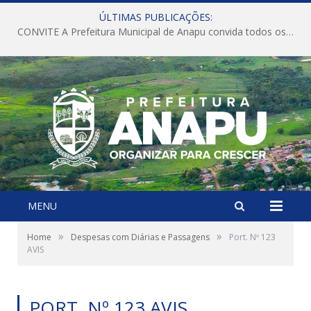
ÚLTIMAS PUBLICAÇÕES:
CONVITE A Prefeitura Municipal de Anapu convida todos os servidores públicos municipais para participarem da Audiência Pública de discussão da Lei de Diretrizes Orçamentárias (LDO), importante instrumento de planejamento das ações e investimentos da Administração Pública para o próximo exercício financeiro.
MENU
»
»
Home
Despesas com Diárias e Passagens
Port. Nº 123
AVIS
PORT. Nº 123 AVIS