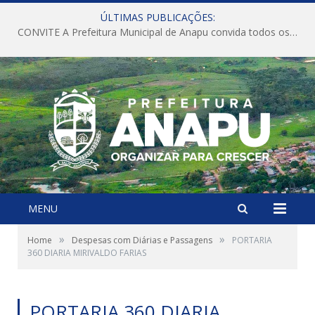
ÚLTIMAS PUBLICAÇÕES:
CONVITE A Prefeitura Municipal de Anapu convida todos os servidores públicos municipais para participarem da Audiência Pública de discussão da Lei de Diretrizes Orçamentárias (LDO), importante instrumento de planejamento das ações e investimentos da Administração Pública para o próximo exercício financeiro.
MENU
»
»
Home
Despesas com Diárias e Passagens
PORTARIA
360 DIARIA MIRIVALDO FARIAS
PORTARIA 360 DIARIA