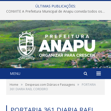
ÚLTIMAS PUBLICAÇÕES:
CONVITE A Prefeitura Municipal de Anapu convida todos os servidores públicos municipais para participarem da Audiência Pública de discussão da Lei de Diretrizes Orçamentárias (LDO), importante instrumento de planejamento das ações e investimentos da Administração Pública para o próximo exercício financeiro.
MENU
»
»
Home
Despesas com Diárias e Passagens
PORTARIA
361 DIARIA RAEL CORDEIRO
PORTARIA 361 DIARIA RAEL