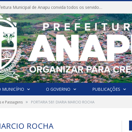
CONVITE A Prefeitura Municipal de Anapu convida todos os servidores públicos municipais para participarem da Audiência Pública de discussão da Lei de Diretrizes Orçamentárias (LDO), importante instrumento de planejamento das ações e investimentos da Administração Pública para o próximo exercício financeiro.
 MUNICÍPIO
O GOVERNO
PUBLICAÇÕES
»
s e Passagens
PORTARIA 581 DIARIA MARCIO ROCHA
 MARCIO ROCHA