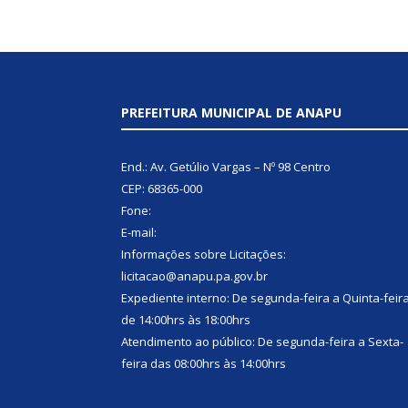
PREFEITURA MUNICIPAL DE ANAPU
End.: Av. Getúlio Vargas – Nº 98 Centro
CEP: 68365-000
Fone:
E-mail:
Informações sobre Licitações:
licitacao@anapu.pa.gov.br
Expediente interno: De segunda-feira a Quinta-feir
de 14:00hrs às 18:00hrs
Atendimento ao público: De segunda-feira a Sexta-
feira das 08:00hrs às 14:00hrs