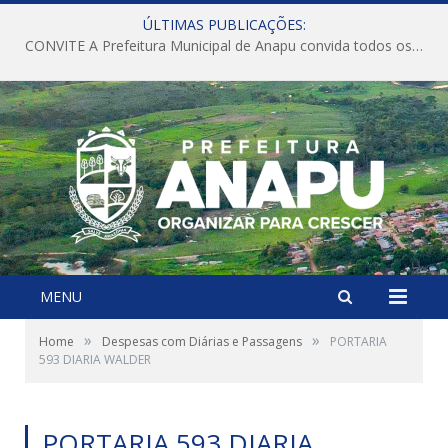
ÚLTIMAS PUBLICAÇÕES:
CONVITE A Prefeitura Municipal de Anapu convida todos os servidores públicos municipais para participarem da Audiência Pública de discussão da Lei de Diretrizes Orçamentárias (LDO), importante instrumento de planejamento das ações e investimentos da Administração Pública para o próximo exercício financeiro.
MENU
»
»
Home
Despesas com Diárias e Passagens
PORTARIA
593 DIARIA WALDER
PORTARIA 593 DIARIA