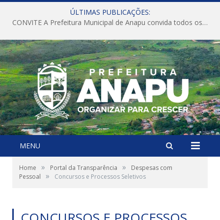
ÚLTIMAS PUBLICAÇÕES:
CONVITE A Prefeitura Municipal de Anapu convida todos os servidores públicos municipais para participarem da Audiência Pública de discussão da Lei de Diretrizes Orçamentárias (LDO), importante instrumento de planejamento das ações e investimentos da Administração Pública para o próximo exercício financeiro.
MENU
»
»
Home
Portal da Transparência
Despesas com
»
Pessoal
Concursos e Processos Seletivos
CONCURSOS E PROCESSOS