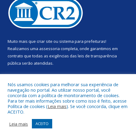
Muito mais que
criar site
ou
sistema para prefeituras
!
Realizamos uma
assessoria
completa, onde garantimos em
contrato que todas as exigências das
leis de transparência
pública
serão atendidas.
Conheça o
PNTP
e o
Radar da Transparência Pública
Nós usamos cookies para melhorar sua experiência de
navegação no portal. Ao utilizar nosso portal, você
concorda com a política de monitoramento de cookies.
Para ter mais informações sobre como isso é feito, acesse
Política de cookies (
Leia mais
). Se você concorda, clique em
Todos os direitos reservados a Prefeitura Municipal de Anapu.
ACEITO.
Mapa do Site
Acessar Área Administrativa
Leia mais
ACEITO
Acessar Webmail