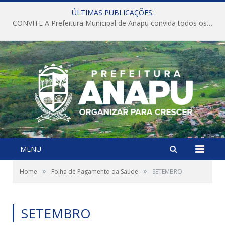
ÚLTIMAS PUBLICAÇÕES:
CONVITE A Prefeitura Municipal de Anapu convida todos os servidores públicos municipais para participarem da Audiência Pública de discussão da Lei de Diretrizes Orçamentárias (LDO), importante instrumento de planejamento das ações e investimentos da Administração Pública para o próximo exercício financeiro.
MENU
»
»
Home
Folha de Pagamento da Saúde
SETEMBRO
SETEMBRO