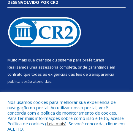
DESENVOLVIDO POR CR2
Muito mais que
criar site
ou
sistema para prefeituras
!
Realizamos uma
assessoria
completa, onde garantimos em
contrato que todas as exigências das
leis de transparência
pública
serão atendidas.
Conheça o
PNTP
e o
Radar da Transparência Pública
Nós usamos cookies para melhorar sua experiência de
navegação no portal. Ao utilizar nosso portal, você
concorda com a política de monitoramento de cookies.
Para ter mais informações sobre como isso é feito, acesse
Política de cookies (
Leia mais
). Se você concorda, clique em
Todos os direitos reservados a Prefeitura Municipal de Anapu.
ACEITO.