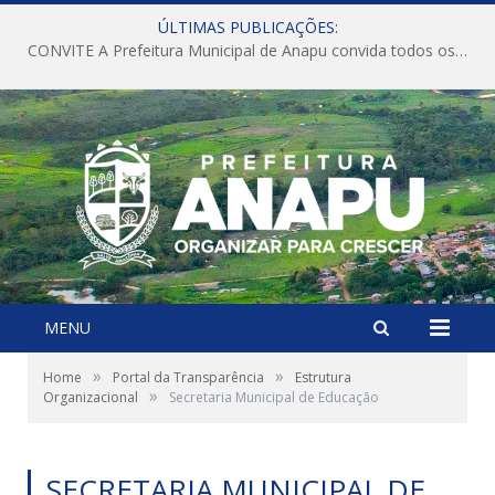
ÚLTIMAS PUBLICAÇÕES:
CONVITE A Prefeitura Municipal de Anapu convida todos os servidores públicos municipais para participarem da Audiência Pública de discussão da Lei de Diretrizes Orçamentárias (LDO), importante instrumento de planejamento das ações e investimentos da Administração Pública para o próximo exercício financeiro.
MENU
»
»
Home
Portal da Transparência
Estrutura
»
Organizacional
Secretaria Municipal de Educação
SECRETARIA MUNICIPAL DE