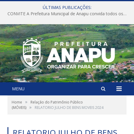
ÚLTIMAS PUBLICAÇÕES:
CONVITE A Prefeitura Municipal de Anapu convida todos os servidores públicos municipais para participarem da Audiência Pública de discussão da Lei de Diretrizes Orçamentárias (LDO), importante instrumento de planejamento das ações e investimentos da Administração Pública para o próximo exercício financeiro.
MENU
»
Home
Relação do Patrimônio Público
»
(MÓVEIS)
RELATORIO JULHO DE BENS MOVEIS 2024
RELATORIO JULHO DE BENS