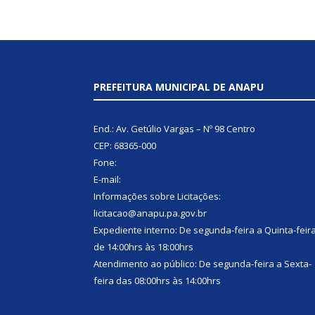
PREFEITURA MUNICIPAL DE ANAPU
End.: Av. Getúlio Vargas – Nº 98 Centro
CEP: 68365-000
Fone:
E-mail:
Informações sobre Licitações:
licitacao@anapu.pa.gov.br
Expediente interno: De segunda-feira a Quinta-feir
de 14:00hrs às 18:00hrs
Atendimento ao público: De segunda-feira a Sexta-
feira das 08:00hrs às 14:00hrs