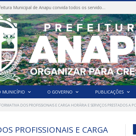
CONVITE A Prefeitura Municipal de Anapu convida todos os servidores públicos municipais para participarem da Audiência Pública de discussão da Lei de Diretrizes Orçamentárias (LDO), importante instrumento de planejamento das ações e investimentos da Administração Pública para o próximo exercício financeiro.
 MUNICÍPIO
O GOVERNO
PUBLICAÇÕES
NFORMATIVA DOS PROFISSIONAIS E CARGA HORÁRIA E SERVIÇOS PRESTADOS A 
OS PROFISSIONAIS E CARGA