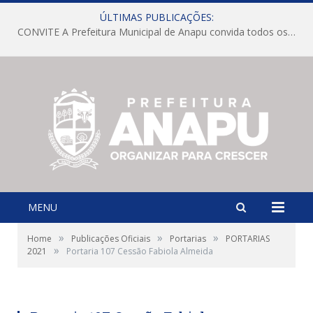
ÚLTIMAS PUBLICAÇÕES:
CONVITE A Prefeitura Municipal de Anapu convida todos os servidores públicos municipais para participarem da Audiência Pública de discussão da Lei de Diretrizes Orçamentárias (LDO), importante instrumento de planejamento das ações e investimentos da Administração Pública para o próximo exercício financeiro.
MENU
»
»
»
Home
Publicações Oficiais
Portarias
PORTARIAS
»
2021
Portaria 107 Cessão Fabiola Almeida