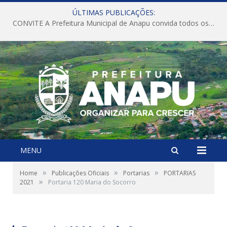
ÚLTIMAS PUBLICAÇÕES:
CONVITE A Prefeitura Municipal de Anapu convida todos os servidores públicos municipais para participarem da Audiência Pública de discussão da Lei de Diretrizes Orçamentárias (LDO), importante instrumento de planejamento das ações e investimentos da Administração Pública para o próximo exercício financeiro.
MENU
»
»
»
Home
Publicações Oficiais
Portarias
PORTARIAS
»
2021
Portaria 120 Maria do Socorro