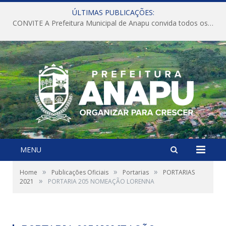
ÚLTIMAS PUBLICAÇÕES:
CONVITE A Prefeitura Municipal de Anapu convida todos os servidores públicos municipais para participarem da Audiência Pública de discussão da Lei de Diretrizes Orçamentárias (LDO), importante instrumento de planejamento das ações e investimentos da Administração Pública para o próximo exercício financeiro.
MENU
»
»
»
Home
Publicações Oficiais
Portarias
PORTARIAS
»
2021
PORTARIA 205 NOMEAÇÃO LORENNA