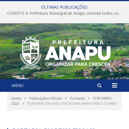
ÚLTIMAS PUBLICAÇÕES:
CONVITE A Prefeitura Municipal de Anapu convida todos os servidores públicos municipais para participarem da Audiência Pública de discussão da Lei de Diretrizes Orçamentárias (LDO), importante instrumento de planejamento das ações e investimentos da Administração Pública para o próximo exercício financeiro.
MENU
»
»
»
Home
Publicações Oficiais
Portarias
PORTARIAS
»
2023
PORTARIA 506 DESIG FISCAIS MALHARIA PABLO SOARES