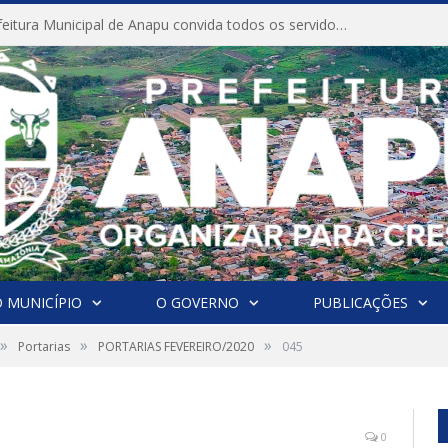
CONVITE A Prefeitura Municipal de Anapu convida todos os servidores públicos municipais para participarem da Audiência Pública de discussão da Lei de Diretrizes Orçamentárias (LDO), importante instrumento de planejamento das ações e investimentos da Administração Pública para o próximo exercício financeiro.
 MUNICÍPIO
O GOVERNO
PUBLICAÇÕES
»
»
»
Portarias
PORTARIAS FEVEREIRO/2020
045
0