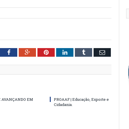
tter
Facebook
Google+
Pinterest
LinkedIn
Tumblr
Email
E AVANÇANDO EM
PROAAF | Educação, Esporte e
Cidadania.