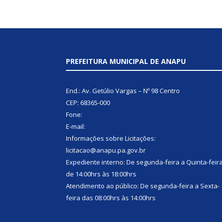
PREFEITURA MUNICIPAL DE ANAPU
End.: Av. Getúlio Vargas – Nº 98 Centro
CEP: 68365-000
Fone:
E-mail:
Informações sobre Licitações:
licitacao@anapu.pa.gov.br
Expediente interno: De segunda-feira a Quinta-feir
de 14:00hrs às 18:00hrs
Atendimento ao público: De segunda-feira a Sexta-
feira das 08:00hrs às 14:00hrs