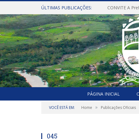
ÚLTIMAS PUBLICAÇÕES:
PÁGINA INICIAL
O
»
VOCÊ ESTÁ EM:
Home
Publicações Oficiais
045