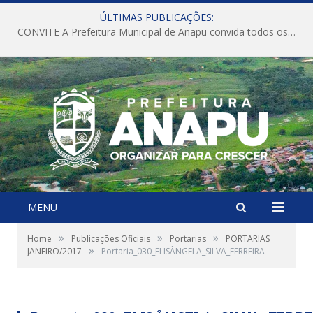
ÚLTIMAS PUBLICAÇÕES:
CONVITE A Prefeitura Municipal de Anapu convida todos os servidores públicos municipais para participarem da Audiência Pública de discussão da Lei de Diretrizes Orçamentárias (LDO), importante instrumento de planejamento das ações e investimentos da Administração Pública para o próximo exercício financeiro.
MENU
»
»
»
Home
Publicações Oficiais
Portarias
PORTARIAS
»
JANEIRO/2017
Portaria_030_ELISÂNGELA_SILVA_FERREIRA