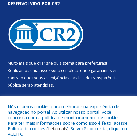
DESENVOLVIDO POR CR2
Muito mais que
criar site
ou
sistema para prefeituras
!
Realizamos uma
assessoria
completa, onde garantimos em
contrato que todas as exigências das
leis de transparência
pública
serão atendidas.
Conheça o
PNTP
e o
Radar da Transparência Pública
Nós usamos cookies para melhorar sua experiência de
navegação no portal. Ao utilizar nosso portal, você
concorda com a política de monitoramento de cookies.
Para ter mais informações sobre como isso é feito, acesse
Política de cookies (
Leia mais
). Se você concorda, clique em
Todos os direitos reservados a Prefeitura Municipal de Anapu.
ACEITO.