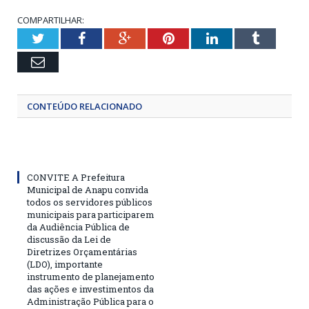
COMPARTILHAR:
Twitter
Facebook
Google+
Pinterest
LinkedIn
Tumblr
Email
CONTEÚDO RELACIONADO
CONVITE A Prefeitura
Municipal de Anapu convida
todos os servidores públicos
municipais para participarem
da Audiência Pública de
discussão da Lei de
Diretrizes Orçamentárias
(LDO), importante
instrumento de planejamento
das ações e investimentos da
Administração Pública para o