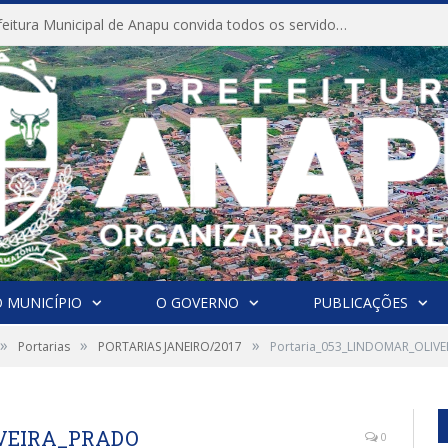
CONVITE A Prefeitura Municipal de Anapu convida todos os servidores públicos municipais para participarem da Audiência Pública de discussão da Lei de Diretrizes Orçamentárias (LDO), importante instrumento de planejamento das ações e investimentos da Administração Pública para o próximo exercício financeiro.
 MUNICÍPIO
O GOVERNO
PUBLICAÇÕES
»
»
»
Portarias
PORTARIAS JANEIRO/2017
Portaria_053_LINDOMAR_OLIV
IVEIRA_PRADO
0