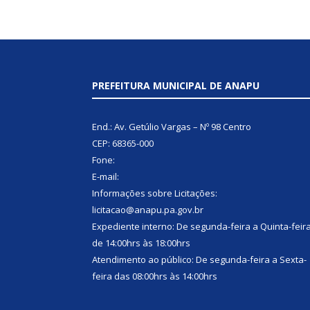
PREFEITURA MUNICIPAL DE ANAPU
End.: Av. Getúlio Vargas – Nº 98 Centro
CEP: 68365-000
Fone:
E-mail:
Informações sobre Licitações:
licitacao@anapu.pa.gov.br
Expediente interno: De segunda-feira a Quinta-feir
de 14:00hrs às 18:00hrs
Atendimento ao público: De segunda-feira a Sexta-
feira das 08:00hrs às 14:00hrs