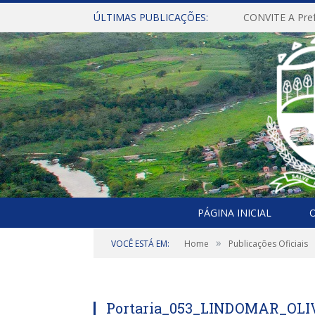
ÚLTIMAS PUBLICAÇÕES:
PÁGINA INICIAL
O
»
VOCÊ ESTÁ EM:
Home
Publicações Oficiais
Portaria_053_LINDOMAR_OL