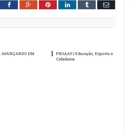
tter
Facebook
Google+
Pinterest
LinkedIn
Tumblr
Email
E AVANÇANDO EM
PROAAF | Educação, Esporte e
Cidadania.