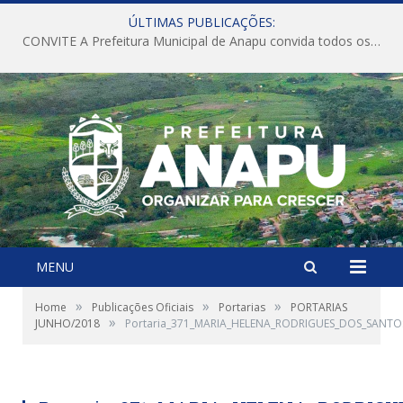
ÚLTIMAS PUBLICAÇÕES:
CONVITE A Prefeitura Municipal de Anapu convida todos os servidores públicos municipais para participarem da Audiência Pública de discussão da Lei de Diretrizes Orçamentárias (LDO), importante instrumento de planejamento das ações e investimentos da Administração Pública para o próximo exercício financeiro.
MENU
»
»
»
Home
Publicações Oficiais
Portarias
PORTARIAS
»
JUNHO/2018
Portaria_371_MARIA_HELENA_RODRIGUES_DOS_SANTO