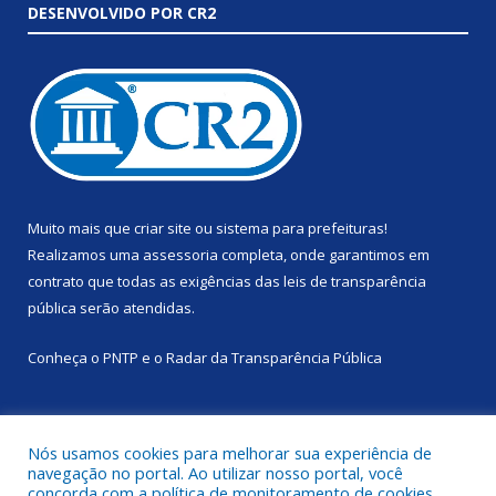
DESENVOLVIDO POR CR2
Muito mais que
criar site
ou
sistema para prefeituras
!
Realizamos uma
assessoria
completa, onde garantimos em
contrato que todas as exigências das
leis de transparência
pública
serão atendidas.
Conheça o
PNTP
e o
Radar da Transparência Pública
Nós usamos cookies para melhorar sua experiência de
navegação no portal. Ao utilizar nosso portal, você
Todos os direitos reservados a Prefeitura Municipal de Anapu.
concorda com a política de monitoramento de cookies.