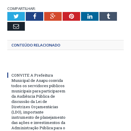
COMPARTILHAR:
Twitter
Facebook
Google+
Pinterest
LinkedIn
Tumblr
Email
CONTEÚDO RELACIONADO
CONVITE A Prefeitura
Municipal de Anapu convida
todos os servidores públicos
municipais para participarem
da Audiência Pública de
discussão da Lei de
Diretrizes Orçamentárias
(LDO), importante
instrumento de planejamento
das ações e investimentos da
Administração Pública para o