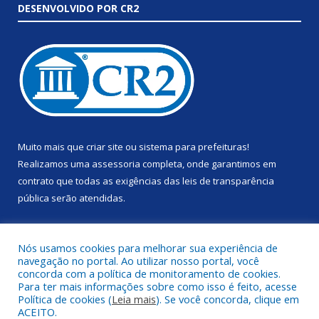
DESENVOLVIDO POR CR2
Muito mais que
criar site
ou
sistema para prefeituras
!
Realizamos uma
assessoria
completa, onde garantimos em
contrato que todas as exigências das
leis de transparência
pública
serão atendidas.
Conheça o
PNTP
e o
Radar da Transparência Pública
Nós usamos cookies para melhorar sua experiência de
navegação no portal. Ao utilizar nosso portal, você
concorda com a política de monitoramento de cookies.
Para ter mais informações sobre como isso é feito, acesse
Política de cookies (
Leia mais
). Se você concorda, clique em
Todos os direitos reservados a Prefeitura Municipal de Anapu.
ACEITO.