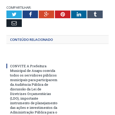
COMPARTILHAR:
Twitter
Facebook
Google+
Pinterest
LinkedIn
Tumblr
Email
CONTEÚDO RELACIONADO
CONVITE A Prefeitura
Municipal de Anapu convida
todos os servidores públicos
municipais para participarem
da Audiência Pública de
discussão da Lei de
Diretrizes Orçamentárias
(LDO), importante
instrumento de planejamento
das ações e investimentos da
Administração Pública para o