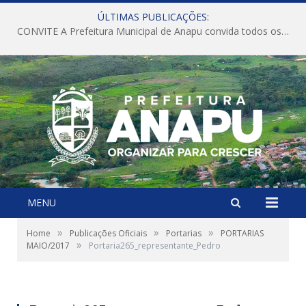
ÚLTIMAS PUBLICAÇÕES:
CONVITE A Prefeitura Municipal de Anapu convida todos os servidores públicos municipais para participarem da Audiência Pública de discussão da Lei de Diretrizes Orçamentárias (LDO), importante instrumento de planejamento das ações e investimentos da Administração Pública para o próximo exercício financeiro.
MENU
»
»
»
Home
Publicações Oficiais
Portarias
PORTARIAS
»
MAIO/2017
Portaria265_representante_Pedro