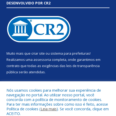
DESENVOLVIDO POR CR2
Muito mais que
criar site
ou
sistema para prefeituras
!
Realizamos uma
assessoria
completa, onde garantimos em
contrato que todas as exigências das
leis de transparência
pública
serão atendidas.
Conheça o
PNTP
e o
Radar da Transparência Pública
Nós usamos cookies para melhorar sua experiência de
navegação no portal. Ao utilizar nosso portal, você
concorda com a política de monitoramento de cookies.
Para ter mais informações sobre como isso é feito, acesse
Política de cookies (
Leia mais
). Se você concorda, clique em
Todos os direitos reservados a Prefeitura Municipal de Anapu.
ACEITO.