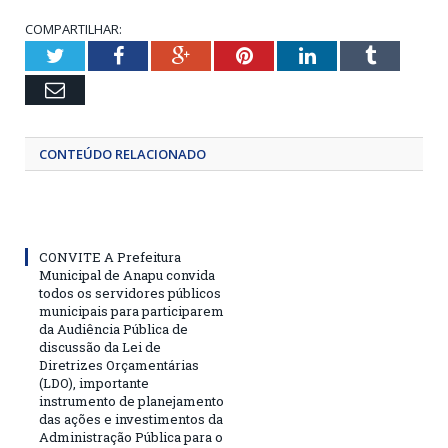
COMPARTILHAR:
Twitter
Facebook
Google+
Pinterest
LinkedIn
Tumblr
Email
CONTEÚDO RELACIONADO
CONVITE A Prefeitura
Municipal de Anapu convida
todos os servidores públicos
municipais para participarem
da Audiência Pública de
discussão da Lei de
Diretrizes Orçamentárias
(LDO), importante
instrumento de planejamento
das ações e investimentos da
Administração Pública para o