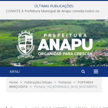
ÚLTIMAS PUBLICAÇÕES:
CONVITE A Prefeitura Municipal de Anapu convida todos os servidores públicos municipais para participarem da Audiência Pública de discussão da Lei de Diretrizes Orçamentárias (LDO), importante instrumento de planejamento das ações e investimentos da Administração Pública para o próximo exercício financeiro.
MENU
»
»
»
Home
Publicações Oficiais
Portarias
PORTARIAS
»
MARÇO/2018
Portaria_162_ROSANGELA_SILVA_NASCIMENTO