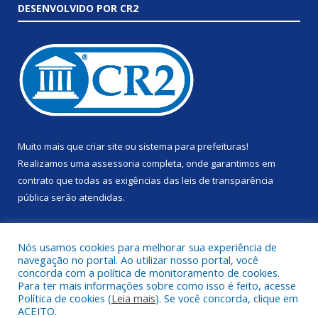
DESENVOLVIDO POR CR2
Muito mais que
criar site
ou
sistema para prefeituras
!
Realizamos uma
assessoria
completa, onde garantimos em
contrato que todas as exigências das
leis de transparência
pública
serão atendidas.
Conheça o
PNTP
e o
Radar da Transparência Pública
Nós usamos cookies para melhorar sua experiência de
navegação no portal. Ao utilizar nosso portal, você
concorda com a política de monitoramento de cookies.
Para ter mais informações sobre como isso é feito, acesse
Política de cookies (
Leia mais
). Se você concorda, clique em
Todos os direitos reservados a Prefeitura Municipal de Anapu.
ACEITO.