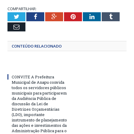
COMPARTILHAR:
Twitter
Facebook
Google+
Pinterest
LinkedIn
Tumblr
Email
CONTEÚDO RELACIONADO
CONVITE A Prefeitura
Municipal de Anapu convida
todos os servidores públicos
municipais para participarem
da Audiência Pública de
discussão da Lei de
Diretrizes Orçamentárias
(LDO), importante
instrumento de planejamento
das ações e investimentos da
Administração Pública para o